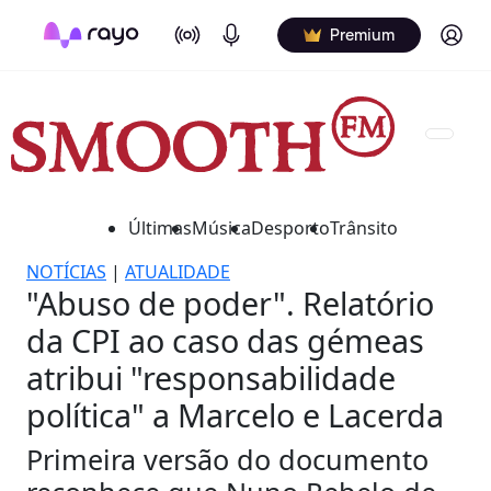
On Air
Podcasts
Log in
Premium
Últimas
Música
Desporto
Trânsito
NOTÍCIAS
|
ATUALIDADE
"Abuso de poder". Relatório
da CPI ao caso das gémeas
atribui "responsabilidade
política" a Marcelo e Lacerda
Primeira versão do documento