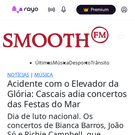
On Air
Podcasts
Log in
Premium
Últimas
Música
Desporto
Trânsito
NOTÍCIAS
|
MÚSICA
Acidente com o Elevador da
Glória: Cascais adia concertos
das Festas do Mar
Dia de luto nacional. Os
concertos de Bianca Barros, João
Só e Richie Campbell, que