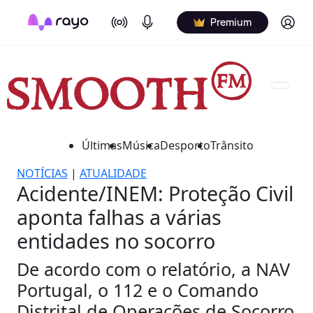
On Air
Podcasts
Log in
Premium
Últimas
Música
Desporto
Trânsito
NOTÍCIAS
|
ATUALIDADE
Acidente/INEM: Proteção Civil
aponta falhas a várias
entidades no socorro
De acordo com o relatório, a NAV
Portugal, o 112 e o Comando
Distrital de Operações de Socorro