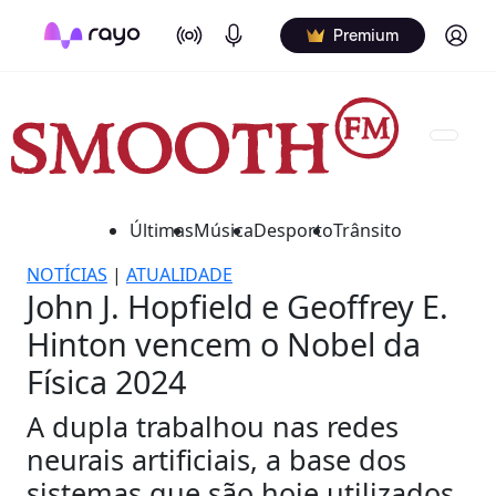
On Air
Podcasts
Log in
Premium
Últimas
Música
Desporto
Trânsito
NOTÍCIAS
|
ATUALIDADE
John J. Hopfield e Geoffrey E.
Hinton vencem o Nobel da
Física 2024
A dupla trabalhou nas redes
neurais artificiais, a base dos
sistemas que são hoje utilizados