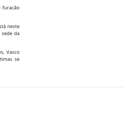
o furacão
stá neste
a sede da
s, Vasco
timas se