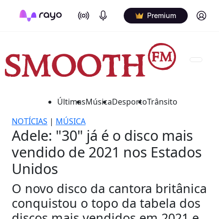
On Air
Podcasts
Log in
Premium
Últimas
Música
Desporto
Trânsito
NOTÍCIAS
|
MÚSICA
Adele: "30" já é o disco mais
vendido de 2021 nos Estados
Unidos
O novo disco da cantora britânica
conquistou o topo da tabela dos
discos mais vendidos em 2021 e