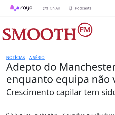
On Air
Podcasts
NOTÍCIAS
|
A SÉRIO
Adepto do Manchester
enquanto equipa não v
Crescimento capilar tem sid
O futebol e o lado irracional têm muito que se lhe dig