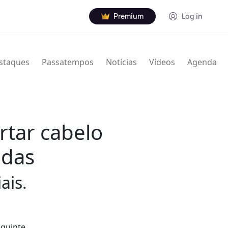
Premium
Log in
staques
Passatempos
Notícias
Vídeos
Agenda
tar cabelo
idas
ais.
eguinte