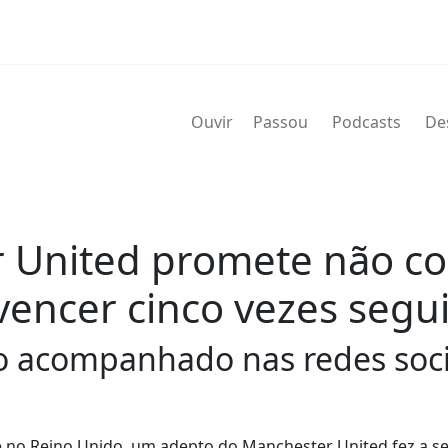
Ouvir
Passou
Podcasts
De
 United promete não cor
encer cinco vezes segu
o acompanhado nas redes soci
a e no Reino Unido, um adepto do Manchester United fez a s