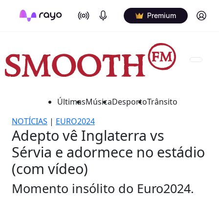
On Air
Podcasts
Log in
Premium
Últimas
Música
Desporto
Trânsito
NOTÍCIAS
|
EURO2024
Adepto vê Inglaterra vs
Sérvia e adormece no estádio
(com vídeo)
Momento insólito do Euro2024.