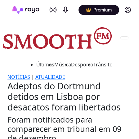
On Air
Podcasts
Log in
Premium
Últimas
Música
Desporto
Trânsito
NOTÍCIAS
|
ATUALIDADE
Adeptos do Dortmund
detidos em Lisboa por
desacatos foram libertados
Foram notificados para
comparecer em tribunal em 09
de dezembro.