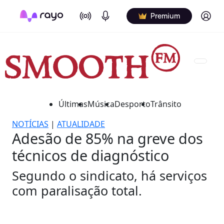
On Air
Podcasts
Log in
Premium
Últimas
Música
Desporto
Trânsito
NOTÍCIAS
|
ATUALIDADE
Adesão de 85% na greve dos
técnicos de diagnóstico
Segundo o sindicato, há serviços
com paralisação total.