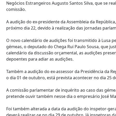
Negócios Estrangeiros Augusto Santos Silva, que se real
comissão.
A audição do ex-presidente da Assembleia da República,
próximo dia 22, devido à realização das jornadas parlam
O novo calendário de audições foi transmitido à Lusa p
gémeas, o deputado do Chega Rui Paulo Sousa, que justi
calendário da discussão orçamental, as audições presen
depoentes para adiar as audições.
Também a audição do ex-assessor da Presidência da Rep
o dia 01 de outubro, está prevista acontecer no dia 25 
A comissão parlamentar de inquérito ao caso das gémeas
pretende ouvir também nesse dia o empresário José Mag
Foi também alterada a data da audição do inspetor-gera
deverá realizar-se no dia 29 de outubro. Já inspetoras