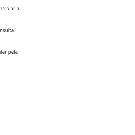
trolar a
onsulta
lar pela