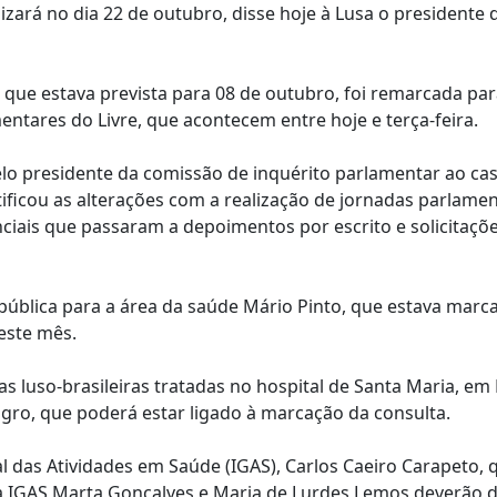
izará no dia 22 de outubro, disse hoje à Lusa o presidente 
 que estava prevista para 08 de outubro, foi remarcada par
entares do Livre, que acontecem entre hoje e terça-feira.
elo presidente da comissão de inquérito parlamentar ao ca
ficou as alterações com a realização de jornadas parlamen
ciais que passaram a depoimentos por escrito e solicitaçõ
ública para a área da saúde Mário Pinto, que estava marc
deste mês.
 luso-brasileiras tratadas no hospital de Santa Maria, em 
ro, que poderá estar ligado à marcação da consulta.
l das Atividades em Saúde (IGAS), Carlos Caeiro Carapeto, 
 da IGAS Marta Gonçalves e Maria de Lurdes Lemos deverão 