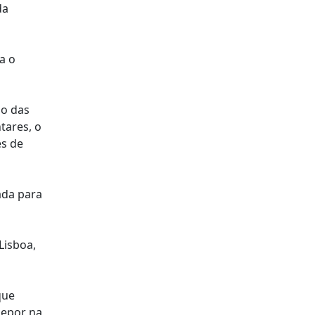
da
a o
so das
tares, o
es de
ada para
Lisboa,
que
depor na