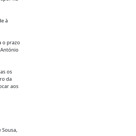
de à
a o prazo
 António
mas os
ro da
ocar aos
e Sousa,