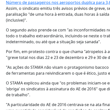
Número de passageiros nos aeroportos duplica para 3
Assim, o sindicato emitiu três avisos prévios de greve,
paralisação "de uma hora à entrada, duas horas à saída
(inclusive)".
O segundo aviso prende-se com "as inconformidades no
todo o trabalho extraordinário, incluindo-se neste o tra
indeterminado, ou até que a situação seja sanada".
Por fim, em protesto contra o que chama "atropelos à
"greve total nos dias 22 e 23 de dezembro e 29 e 30 de
"As ações do STAMA não visam o protagonismo bacoco a 
de ferramentas para reivindicarem o que é ético, justo e
O STAMA explicou ainda que "os problemas iniciam-se 
'obriga' os sindicatos à assinatura do AE de 2016" que
de trabalho".
"A particularidade do AE de 2016 centrava-se na ata fi