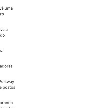
evê uma
bro
ve a
odo
ma
hadores
 Portway
de postos
arantia