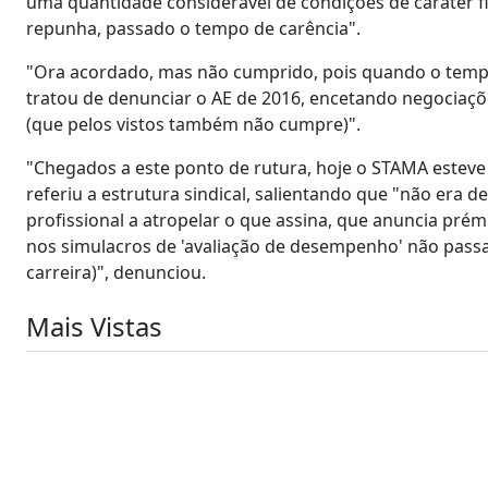
uma quantidade considerável de condições de caráter f
repunha, passado o tempo de carência".
"Ora acordado, mas não cumprido, pois quando o tempo p
tratou de denunciar o AE de 2016, encetando negociaçõ
(que pelos vistos também não cumpre)".
"Chegados a este ponto de rutura, hoje o STAMA estev
referiu a estrutura sindical, salientando que "não er
profissional a atropelar o que assina, que anuncia pré
nos simulacros de 'avaliação de desempenho' não pas
carreira)", denunciou.
Mais Vistas