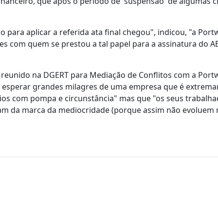
inanceiro, que após o período de 'suspensão' de algumas c
ara aplicar a referida ata final chegou", indicou, "a Port
es com quem se prestou a tal papel para a assinatura do A
e reunido na DGERT para Mediação de Conflitos com a Port
a de esperar grandes milagres de uma empresa que é extrem
mios com pompa e circunstância" mas que "os seus trabalha
sam da marca da mediocridade (porque assim não evoluem 