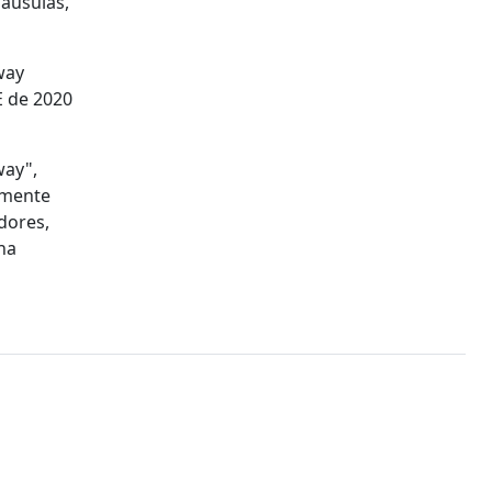
láusulas,
way
E de 2020
way",
amente
dores,
na