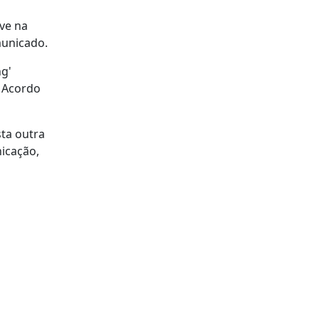
ve na
municado.
ng'
o Acordo
ta outra
nicação,