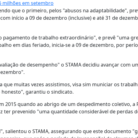
,6 milhões em setembro
 sendo que o primeiro, pelos "abusos na adaptabilidade", pr
 com início a 09 de dezembro (inclusive) e até 31 de dezem
 pagamento de trabalho extraordinário", e prevê "uma gre
balho em dias feriado, inicia-se a 09 de dezembro, por perí
 avaliação de desempenho" o STAMA decidiu avançar com u
 dezembro".
que muitas vezes assistimos, visa sim municiar os trabal
 honesto", garantiu o sindicato.
em 2015 quando ao abrigo de um despedimento coletivo, a
 diz ter prevenido "uma quantidade considerável de perdas 
nal", salientou o STAMA, assegurando que este documento "g