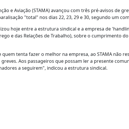
ção e Aviação (STAMA) avançou com três pré-avisos de gre
ralisação "total" nos dias 22, 23, 29 e 30, segundo um co
zou hoje entre a estrutura sindical e a empresa de 'handli
prego e das Relações de Trabalho), sobre o cumprimento d
de quem tenta fazer o melhor na empresa, ao STAMA não res
 ou greves. Aos passageiros que possam ler a presente comu
dores a seguirem", indicou a estrutura sindical.