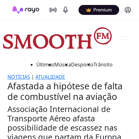
On Air
Podcasts
Log in
Premium
Últimas
Música
Desporto
Trânsito
NOTÍCIAS
|
ATUALIDADE
Afastada a hipótese de falta
de combustível na aviação
Associação Internacional de
Transporte Aéreo afasta
possibilidade de escassez nas
viagens que partam da Europa.