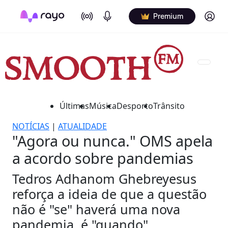
On Air
Podcasts
Log in
Premium
Últimas
Música
Desporto
Trânsito
NOTÍCIAS
|
ATUALIDADE
"Agora ou nunca." OMS apela
a acordo sobre pandemias
Tedros Adhanom Ghebreyesus
reforça a ideia de que a questão
não é "se" haverá uma nova
pandemia, é "quando".