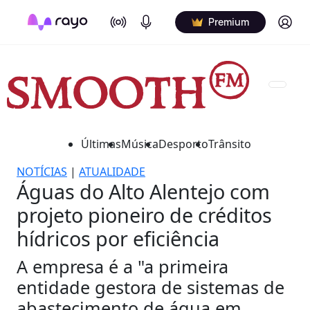
On Air
Podcasts
Log in
Premium
Últimas
Música
Desporto
Trânsito
NOTÍCIAS
|
ATUALIDADE
Águas do Alto Alentejo com
projeto pioneiro de créditos
hídricos por eficiência
A empresa é a "a primeira
entidade gestora de sistemas de
abastecimento de água em