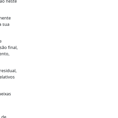
ção neste
lmente
a sua
e
ão final,
ento,
esidual,
lativos
ueixas
o de