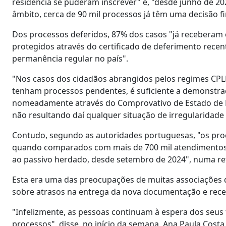
residência se puderam inscrever" e, "desde junho de 2
âmbito, cerca de 90 mil processos já têm uma decisão fi
Dos processos deferidos, 87% dos casos "já receberam o
protegidos através do certificado de deferimento rece
permanência regular no país".
"Nos casos dos cidadãos abrangidos pelos regimes CPLP
tenham processos pendentes, é suficiente a demonstraç
nomeadamente através do Comprovativo de Estado de P
não resultando daí qualquer situação de irregularidade 
Contudo, segundo as autoridades portuguesas, "os pr
quando comparados com mais de 700 mil atendimentos e
ao passivo herdado, desde setembro de 2024", numa re
Esta era uma das preocupações de muitas associações d
sobre atrasos na entrega da nova documentação e receio
"Infelizmente, as pessoas continuam à espera dos seus 
processos", disse, no início da semana, Ana Paula Costa