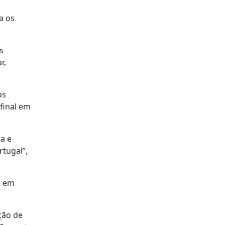
a os
s
r,
os
final em
a e
rtugal”,
e em
ção de