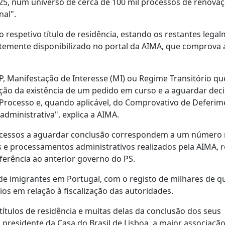
025, num universo de cerca de 100 mil processos de renova
nal".
 respetivo título de residência, estando os restantes lega
ntemente disponibilizado no portal da AIMA, que comprova 
, Manifestação de Interesse (MI) ou Regime Transitório qu
ão da existência de um pedido em curso e a aguardar decis
rocesso e, quando aplicável, do Comprovativo de Deferim
administrativa", explica a AIMA.
ocessos a aguardar conclusão correspondem a um número r
 processamentos administrativos realizados pela AIMA, re
ferência ao anterior governo do PS.
e imigrantes em Portugal, com o registo de milhares de q
s em relação à fiscalização das autoridades.
títulos de residência e muitas delas da conclusão dos seus
, presidente da Casa do Brasil de Lisboa, a maior associaçã