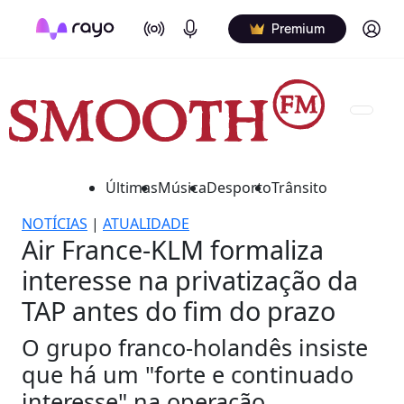
On Air
Podcasts
Log in
Premium
Últimas
Música
Desporto
Trânsito
NOTÍCIAS
|
ATUALIDADE
Air France-KLM formaliza
interesse na privatização da
TAP antes do fim do prazo
O grupo franco-holandês insiste
que há um "forte e continuado
interesse" na operação.