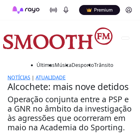
On Air
Podcasts
Log in
Premium
Últimas
Música
Desporto
Trânsito
NOTÍCIAS
|
ATUALIDADE
Alcochete: mais nove detidos
Operação conjunta entre a PSP e
a GNR no âmbito da investigação
às agressões que ocorreram em
maio na Academia do Sporting.