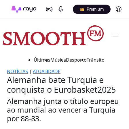
On Air
Podcasts
Log in
Premium
Últimas
Música
Desporto
Trânsito
NOTÍCIAS
|
ATUALIDADE
Alemanha bate Turquia e
conquista o Eurobasket2025
Alemanha junta o título europeu
ao mundial ao vencer a Turquia
por 88-83.