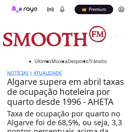
On Air
Podcasts
Log in
Premium
Últimas
Música
Desporto
Trânsito
NOTÍCIAS
|
ATUALIDADE
Algarve supera em abril taxas
de ocupação hoteleira por
quarto desde 1996 - AHETA
Taxa de ocupação por quarto no
Algarve foi de 68,5%, ou seja, 3,3
pontos percentuais acima da