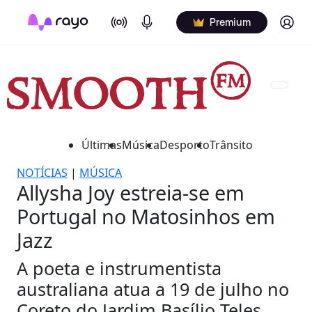
On Air
Podcasts
Log in
Premium
Últimas
Música
Desporto
Trânsito
NOTÍCIAS
|
MÚSICA
Allysha Joy estreia-se em
Portugal no Matosinhos em
Jazz
A poeta e instrumentista
australiana atua a 19 de julho no
Coreto do Jardim Basílio Teles.