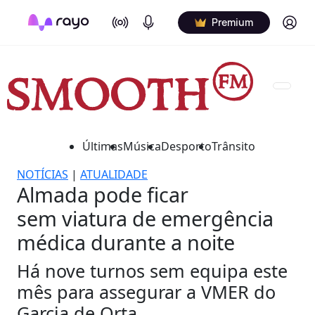
On Air
Podcasts
Log in
Premium
Últimas
Música
Desporto
Trânsito
NOTÍCIAS
|
ATUALIDADE
Almada pode ficar
sem viatura de emergência
médica durante a noite
Há nove turnos sem equipa este
mês para assegurar a VMER do
Garcia de Orta.