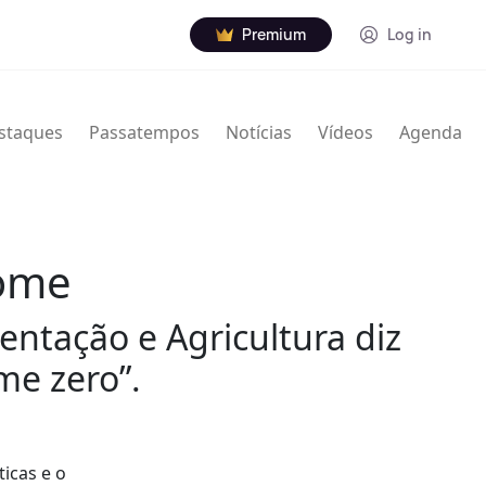
Premium
Log in
staques
Passatempos
Notícias
Vídeos
Agenda
fome
ntação e Agricultura diz
me zero”.
icas e o