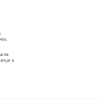
e
los,
al de
cançar a