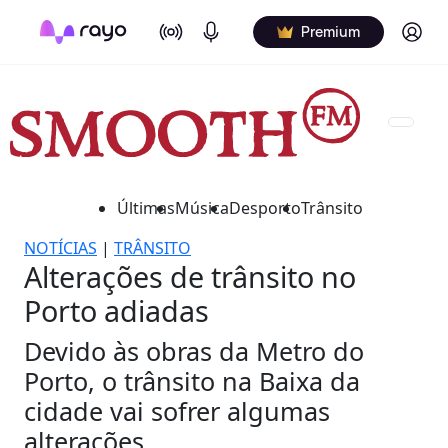
On Air
Podcasts
Log in
Premium
Últimas
Música
Desporto
Trânsito
NOTÍCIAS
|
TRÂNSITO
Alterações de trânsito no
Porto adiadas
Devido às obras da Metro do
Porto, o trânsito na Baixa da
cidade vai sofrer algumas
alterações.