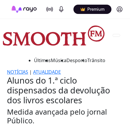
On Air
Podcasts
Log in
Premium
Últimas
Música
Desporto
Trânsito
NOTÍCIAS
|
ATUALIDADE
Alunos do 1.ª ciclo
dispensados da devolução
dos livros escolares
Medida avançada pelo jornal
Público.