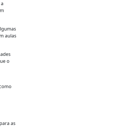
 a
am
 algumas
em aulas
dades
que o
s como
para as