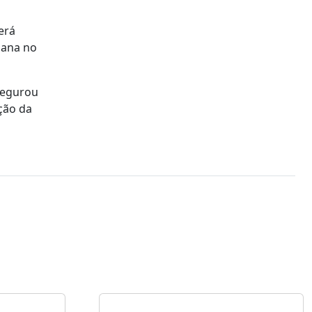
erá
mana no
segurou
ção da