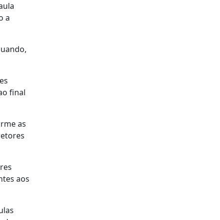
aula
o a
quando,
des
o final
orme as
retores
ores
ntes aos
ulas