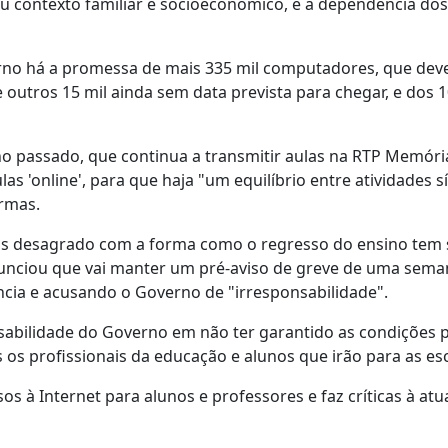
seu contexto familiar e socioeconómico, e a dependência do
erno há a promessa de mais 335 mil computadores, que dev
 outros 15 mil ainda sem data prevista para chegar, e dos 1
passado, que continua a transmitir aulas na RTP Memória
as 'online', para que haja "um equilíbrio entre atividades 
urmas.
ias desagrado com a forma como o regresso do ensino tem 
nunciou que vai manter um pré-aviso de greve de uma sema
ância e acusando o Governo de "irresponsabilidade".
onsabilidade do Governo em não ter garantido as condições 
os profissionais da educação e alunos que irão para as esc
s à Internet para alunos e professores e faz críticas à atu