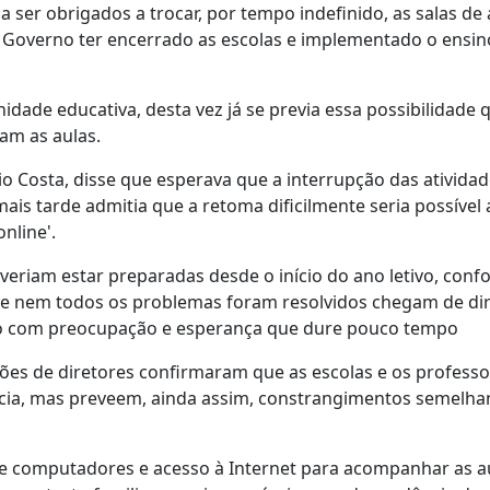
a ser obrigados a trocar, por tempo indefinido, as salas de 
 Governo ter encerrado as escolas e implementado o ensin
ade educativa, desta vez já se previa essa possibilidade 
am as aulas.
o Costa, disse que esperava que a interrupção das ativida
ais tarde admitia que a retoma dificilmente seria possível a
online'.
veriam estar preparadas desde o início do ano letivo, conf
que nem todos os problemas foram resolvidos chegam de di
sso com preocupação e esperança que dure pouco tempo
ções de diretores confirmaram que as escolas e os profess
ncia, mas preveem, ainda assim, constrangimentos semelha
de computadores e acesso à Internet para acompanhar as a