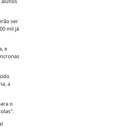
s alunos
erão ser
00 mil já
, e
síncronas
sido
na, a
para o
olas".
al