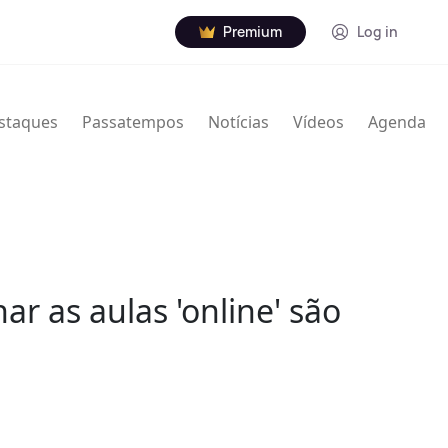
Premium
Log in
staques
Passatempos
Notícias
Vídeos
Agenda
r as aulas 'online' são