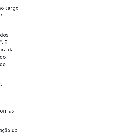
no cargo
es
 dos
. É
ora da
ndo
 de
es
com as
lação da