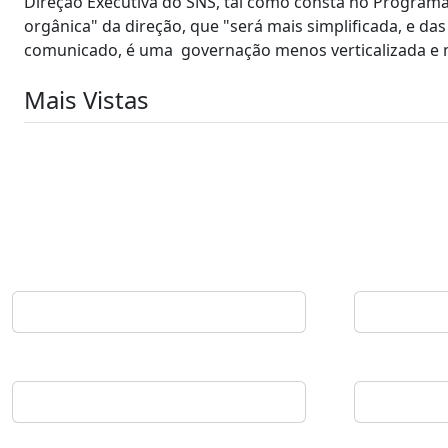
Direção Executiva do SNS, tal como consta no Programa
orgânica" da direção, que "será mais simplificada, e da
comunicado, é uma governação menos verticalizada e 
Mais Vistas