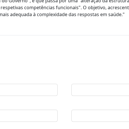
 do Governo", e que passa por uma "alteração da estrutur
s respetivas competências funcionais". O objetivo, acrescen
mais adequada à complexidade das respostas em saúde."