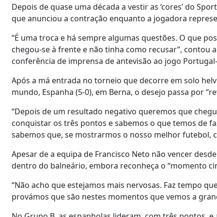
Depois de quase uma década a vestir as ‘cores’ do Sporti
que anunciou a contração enquanto a jogadora represen
“É uma troca e há sempre algumas questões. O que poss
chegou-se à frente e não tinha como recusar”, contou a
conferência de imprensa de antevisão ao jogo Portugal
Após a má entrada no torneio que decorre em solo helv
mundo, Espanha (5-0), em Berna, o desejo passa por “reve
“Depois de um resultado negativo queremos que chegue
conquistar os três pontos e sabemos o que temos de faze
sabemos que, se mostrarmos o nosso melhor futebol, c
Apesar de a equipa de Francisco Neto não vencer desde o
dentro do balneário, embora reconheça o “momento ci
“Não acho que estejamos mais nervosas. Faz tempo qu
provámos que são nestes momentos que vemos a grand
No Grupo B, as espanholas lideram, com três pontos, e a