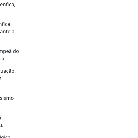
enfica,
nfica
rante a
ampeã do
ia.
tuação,
s
osismo
á
u.
gica,