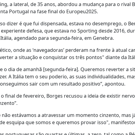
ng, a lateral, de 35 anos, abordou a mudança para o rival B
ta Portugal na fase final do Europeu2025.
o dizer é que fui dispensada, estava no desemprego, o Be
 experiente defesa, que estava no Sporting desde 2016, du
-Itália, agendado para segunda-feira, em Genebra.
ético, onde as ‘navegadoras’ perderam na frente à atual c
rter a situação e conquistar os três pontos" diante da Itál
 o dia de amanhã [segunda-feira]. Queremos reverter a si
r. A Itália tem o seu poderio, as suas individualidades, ma
onseguimos sair com um resultado positivo”, apontou.
 final de fevereiro, Borges recusou a ideia de existir nerv
nzento”.
e não estávamos a atravessar um momento cinzento, mas j
e esquipa que somos e queremos provar isso", manifesto
s portuguesas são quartas e últimas, a zero, tal como a Bél