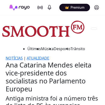
On Air
Podcasts
Log in
Premium
Últimas
Música
Desporto
Trânsito
NOTÍCIAS
|
ATUALIDADE
Ana Catarina Mendes eleita
vice-presidente dos
socialistas no Parlamento
Europeu
Antiga ministra foi a número três