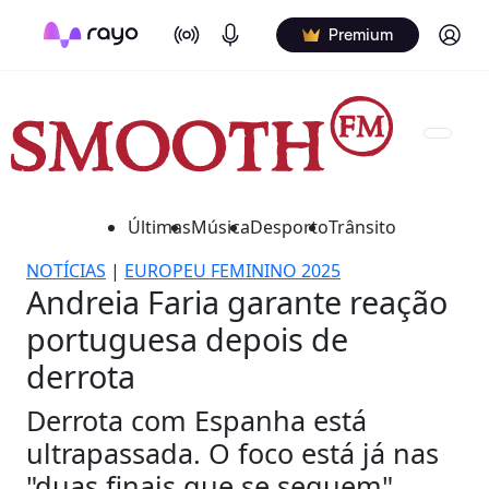
On Air
Podcasts
Log in
Premium
Últimas
Música
Desporto
Trânsito
NOTÍCIAS
|
EUROPEU FEMININO 2025
Andreia Faria garante reação
portuguesa depois de
derrota
Derrota com Espanha está
ultrapassada. O foco está já nas
"duas finais que se seguem",