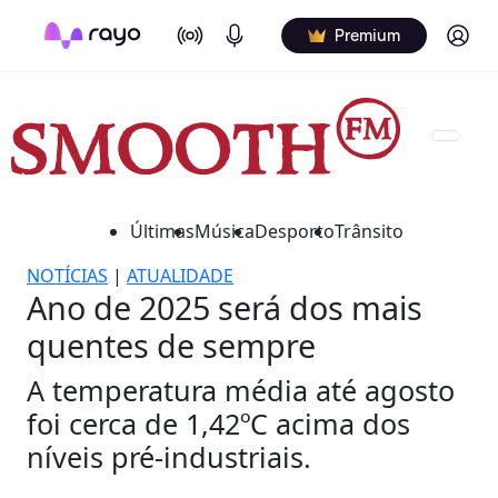
On Air
Podcasts
Log in
Premium
Últimas
Música
Desporto
Trânsito
NOTÍCIAS
|
ATUALIDADE
Ano de 2025 será dos mais
quentes de sempre
A temperatura média até agosto
foi cerca de 1,42ºC acima dos
níveis pré-industriais.