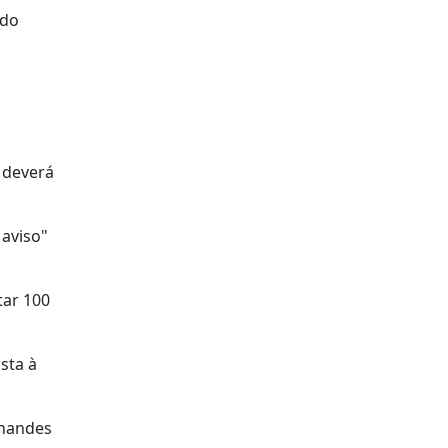
 do
 deverá
 aviso"
tar 100
sta à
rnandes