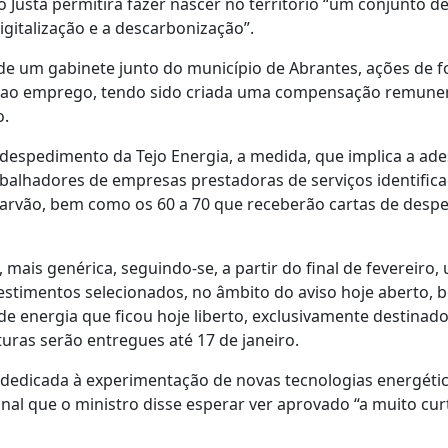
 Justa permitirá fazer nascer no território “um conjunto d
gitalização e a descarbonização”.
 de um gabinete junto do município de Abrantes, ações de 
oio ao emprego, tendo sido criada uma compensação remuner
o.
despedimento da Tejo Energia, a medida, que implica a ad
balhadores de empresas prestadoras de serviços identific
 carvão, bem como os 60 a 70 que receberão cartas de des
mais genérica, seguindo-se, a partir do final de fevereiro,
estimentos selecionados, no âmbito do aviso hoje aberto, 
e energia que ficou hoje liberto, exclusivamente destinado
turas serão entregues até 17 de janeiro.
, dedicada à experimentação de novas tecnologias energétic
nal que o ministro disse esperar ver aprovado “a muito cur