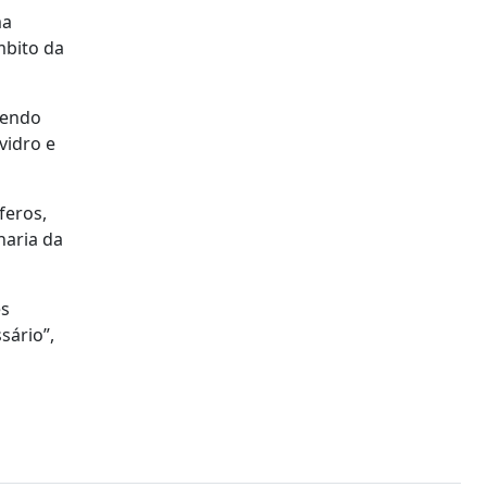
ma
mbito da
sendo
vidro e
feros,
naria da
es
sário”,