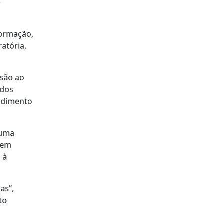
e
formação,
atória,
esão ao
ados
pedimento
 uma
bem
 à
as”,
to