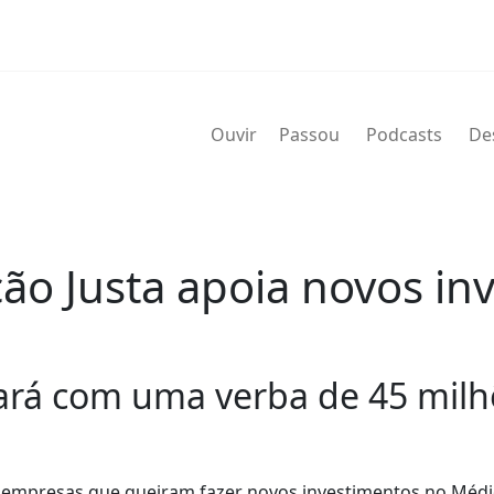
Ouvir
Passou
Podcasts
De
ção Justa apoia novos in
ará com uma verba de 45 milh
r empresas que queiram fazer novos investimentos no Médi