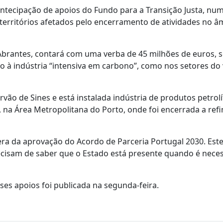
 antecipação de apoios do Fundo para a Transição Justa, nu
territórios afetados pelo encerramento de atividades no â
e Abrantes, contará com uma verba de 45 milhões de euros, 
o à indústria “intensiva em carbono”, como nos setores do 
arvão de Sines e está instalada indústria de produtos petrolí
 na Área Metropolitana do Porto, onde foi encerrada a refi
pera da aprovação do Acordo de Parceria Portugal 2030. Est
recisam de saber que o Estado está presente quando é neces
es apoios foi publicada na segunda-feira.