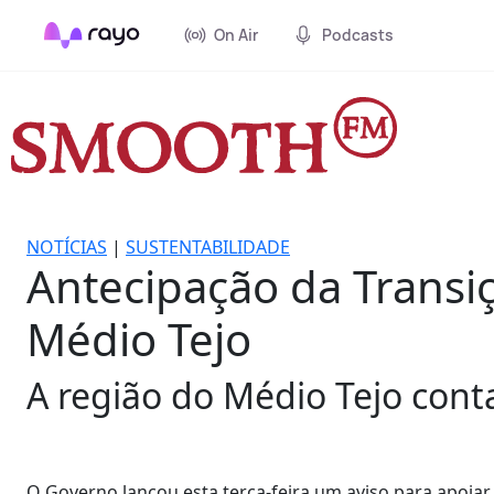
On Air
Podcasts
NOTÍCIAS
|
SUSTENTABILIDADE
Antecipação da Transi
Médio Tejo
A região do Médio Tejo cont
O Governo lançou esta terça-feira um aviso para apoia