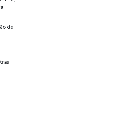
al
ção de
tras