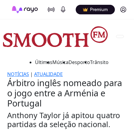
On Air
Podcasts
Log in
Premium
Últimas
Música
Desporto
Trânsito
NOTÍCIAS
|
ATUALIDADE
Árbitro inglês nomeado para
o jogo entre a Arménia e
Portugal
Anthony Taylor já apitou quatro
partidas da seleção nacional.