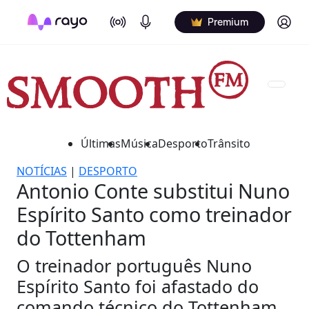
On Air
Podcasts
Log in
Premium
Últimas
Música
Desporto
Trânsito
NOTÍCIAS
|
DESPORTO
Antonio Conte substitui Nuno
Espírito Santo como treinador
do Tottenham
O treinador português Nuno
Espírito Santo foi afastado do
comando técnico do Tottenham,