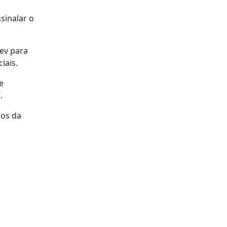
sinalar o
iev para
iais.
e
.
dos da