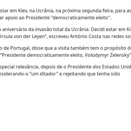
tar em Kiev, na Ucrânia, na próxima segunda-feira, para as
rmar apoio ao Presidente "democraticamente eleito".
o aniversário da invasão total da Ucrânia. Decidi estar em K
rsula von der Leyen”, escreveu António Costa nas redes soc
 de Portugal, disse que a visita também tem o propósito d
 “Presidente democraticamente eleito, Volodymyr Zelensky”
pecial relevância, depois de o Presidente dos Estados Uni
onsiderando-o “um ditador” e rejeitando que tenha sido