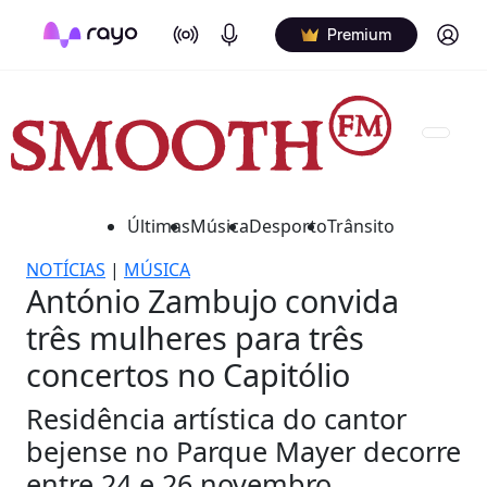
On Air
Podcasts
Log in
Premium
Últimas
Música
Desporto
Trânsito
NOTÍCIAS
|
MÚSICA
António Zambujo convida
três mulheres para três
concertos no Capitólio
Residência artística do cantor
bejense no Parque Mayer decorre
entre 24 e 26 novembro.