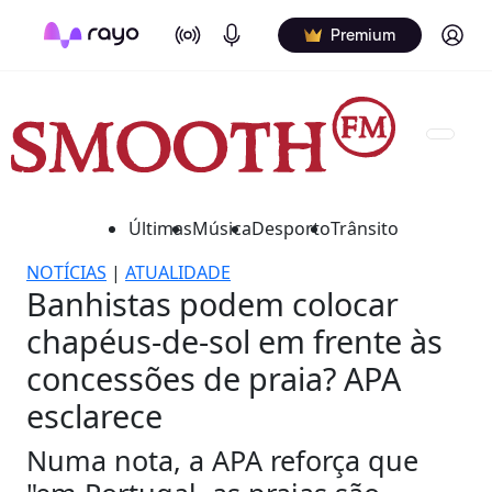
On Air
Podcasts
Log in
Premium
Últimas
Música
Desporto
Trânsito
NOTÍCIAS
|
ATUALIDADE
Banhistas podem colocar
chapéus-de-sol em frente às
concessões de praia? APA
esclarece
Numa nota, a APA reforça que