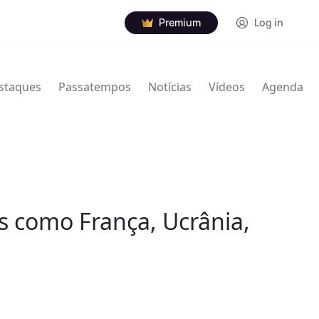
Premium
Log in
staques
Passatempos
Notícias
Vídeos
Agenda
es como França, Ucrânia,