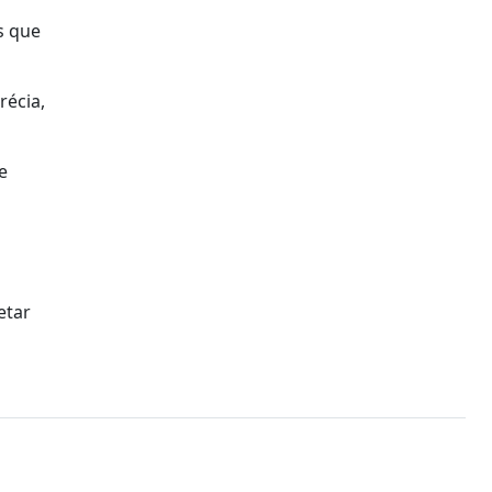
s que
récia,
e
etar