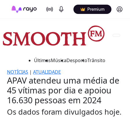
On Air
Podcasts
Log in
Premium
Últimas
Música
Desporto
Trânsito
NOTÍCIAS
|
ATUALIDADE
APAV atendeu uma média de
45 vítimas por dia e apoiou
16.630 pessoas em 2024
Os dados foram divulgados hoje.