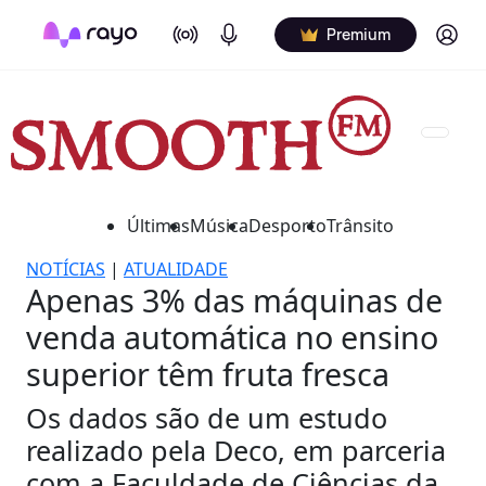
On Air
Podcasts
Log in
Premium
Últimas
Música
Desporto
Trânsito
NOTÍCIAS
|
ATUALIDADE
Apenas 3% das máquinas de
venda automática no ensino
superior têm fruta fresca
Os dados são de um estudo
realizado pela Deco, em parceria
com a Faculdade de Ciências da