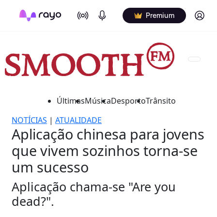
On Air
Podcasts
Log in
Premium
Últimas
Música
Desporto
Trânsito
NOTÍCIAS
|
ATUALIDADE
Aplicação chinesa para jovens
que vivem sozinhos torna-se
um sucesso
Aplicação chama-se "Are you
dead?".