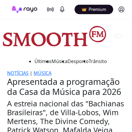
On Air
Podcasts
Log in
Premium
Últimas
Música
Desporto
Trânsito
NOTÍCIAS
|
MÚSICA
Apresentada a programação
da Casa da Música para 2026
A estreia nacional das "Bachianas
Brasileiras", de Villa-Lobos, Wim
Mertens, The Divine Comedy,
Patrick Watson, Mafalda Veiga,