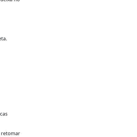
ta.
icas
l retomar