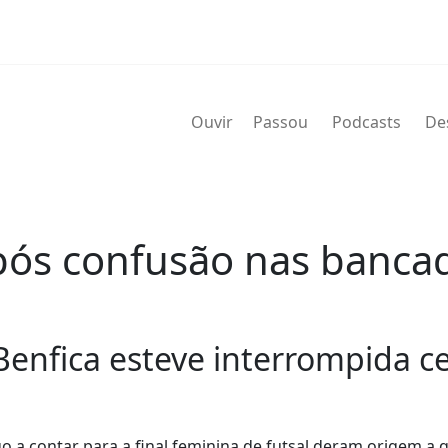
Ouvir
Passou
Podcasts
De
ós confusão nas bancad
 Benfica esteve interrompida c
 a contar para a final feminina de futsal deram origem a 