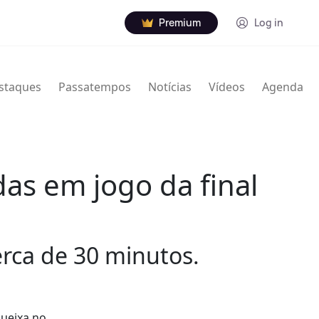
Premium
Log in
staques
Passatempos
Notícias
Vídeos
Agenda
as em jogo da final
erca de 30 minutos.
queixa no