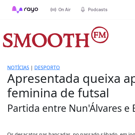
On Air
Podcasts
NOTÍCIAS
|
DESPORTO
Apresentada queixa ap
feminina de futsal
Partida entre Nun'Álvares e
Os desacatos nas bancadas, no passado sábado, em jogo