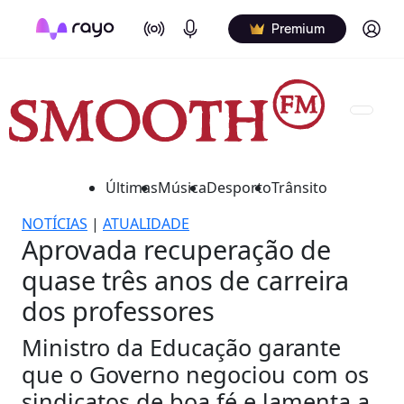
On Air
Podcasts
Log in
Premium
Últimas
Música
Desporto
Trânsito
NOTÍCIAS
|
ATUALIDADE
Aprovada recuperação de
quase três anos de carreira
dos professores
Ministro da Educação garante
que o Governo negociou com os
sindicatos de boa fé e lamenta a