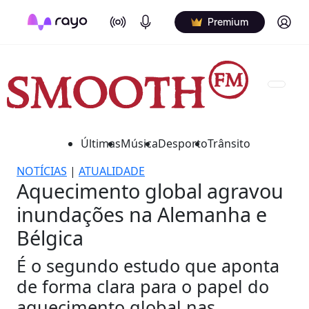
On Air
Podcasts
Log in
Premium
Últimas
Música
Desporto
Trânsito
NOTÍCIAS
|
ATUALIDADE
Aquecimento global agravou
inundações na Alemanha e
Bélgica
É o segundo estudo que aponta
de forma clara para o papel do
aquecimento global nas