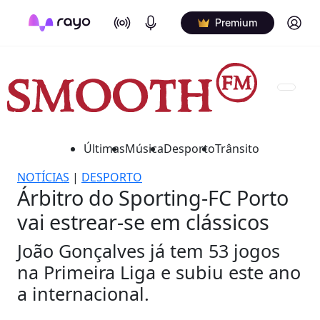
On Air
Podcasts
Log in
Premium
Últimas
Música
Desporto
Trânsito
NOTÍCIAS
|
DESPORTO
Árbitro do Sporting-FC Porto
vai estrear-se em clássicos
João Gonçalves já tem 53 jogos
na Primeira Liga e subiu este ano
a internacional.