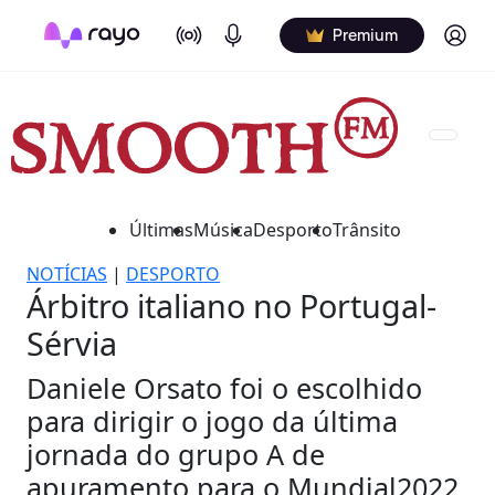
On Air
Podcasts
Log in
Premium
Últimas
Música
Desporto
Trânsito
NOTÍCIAS
|
DESPORTO
Árbitro italiano no Portugal-
Sérvia
Daniele Orsato foi o escolhido
para dirigir o jogo da última
jornada do grupo A de
apuramento para o Mundial2022.