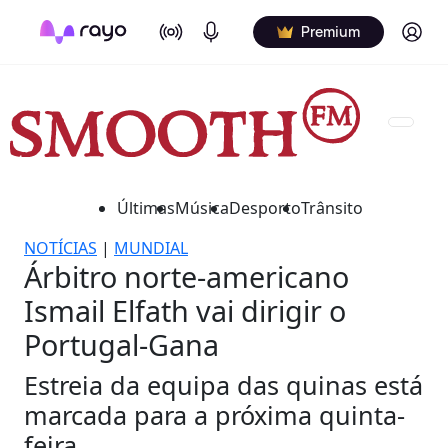
On Air
Podcasts
Log in
Premium
Últimas
Música
Desporto
Trânsito
NOTÍCIAS
|
MUNDIAL
Árbitro norte-americano
Ismail Elfath vai dirigir o
Portugal-Gana
Estreia da equipa das quinas está
marcada para a próxima quinta-
feira.