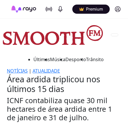
On Air
Podcasts
Log in
Premium
Últimas
Música
Desporto
Trânsito
NOTÍCIAS
|
ATUALIDADE
Área ardida triplicou nos
últimos 15 dias
ICNF contabiliza quase 30 mil
hectares de área ardida entre 1
de janeiro e 31 de julho.