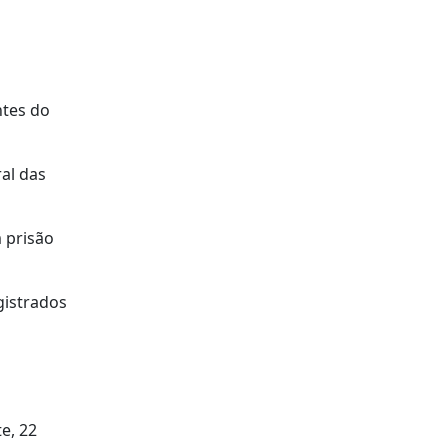
ntes do
al das
 prisão
gistrados
e, 22