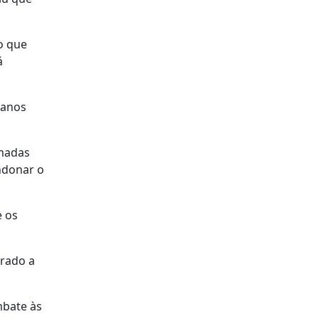
o que
á
danos
rmadas
ndonar o
e os
orado a
mbate às