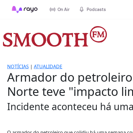
On Air
Podcasts
NOTÍCIAS
|
ATUALIDADE
Armador do petroleiro
Norte teve "impacto li
Incidente aconteceu há uma
O armador do petroleiro que colidiu há uma semana co