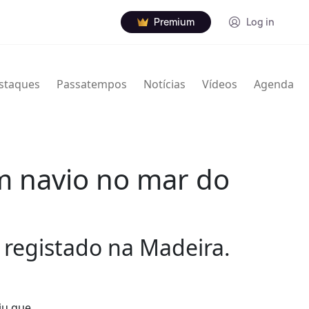
Premium
Log in
staques
Passatempos
Notícias
Vídeos
Agenda
m navio no mar do
registado na Madeira.
iu que