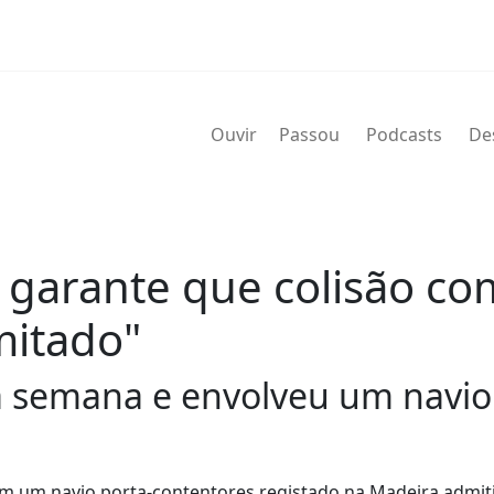
Ouvir
Passou
Podcasts
De
 garante que colisão co
mitado"
 semana e envolveu um navio 
m um navio porta-contentores registado na Madeira admit